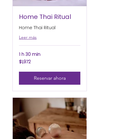
Home Thai Ritual
Home Thai Ritual
Leer más
1 h 30 min
1,972
$1,972
pesos
mexicanos
Reservar ahora