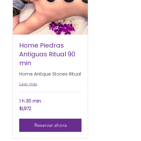
Home Piedras
Antiguas Ritual 90
min
Home Antique Stones Ritual
Leer más
1 h 30 min
1,972
$1,972
pesos
mexicanos
Reservar ahora