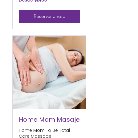
Desde $1,405
1,405
pesos
mexicanos
Reservar ahora
Home Mom Masaje
Home Mom To Be Total
Care Massage