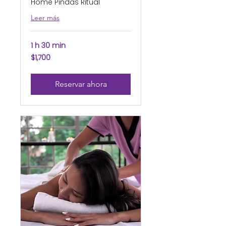
Home Pindas Ritual
Leer más
1 h 30 min
1,700
$1,700
pesos
mexicanos
Reservar ahora