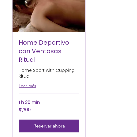
Home Deportivo
con Ventosas
Ritual
Home Sport with Cupping
Ritual
Leer más
1 h 30 min
1,700
$1,700
pesos
mexicanos
Reservar ahora