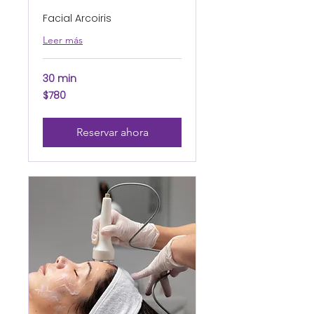
Facial Arcoiris
Leer más
30 min
780
$780
pesos
mexicanos
Reservar ahora