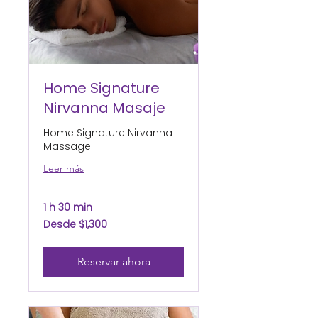
Home Signature
Nirvanna Masaje
Home Signature Nirvanna
Massage
Leer más
1 h 30 min
Desde
Desde $1,300
1,300
pesos
mexicanos
Reservar ahora