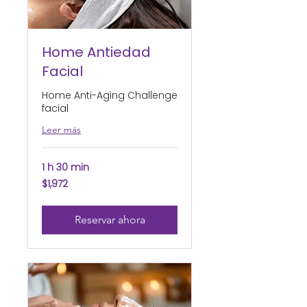
Home Antiedad
Facial
Home Anti-Aging Challenge
facial
Leer más
1 h 30 min
1,972
$1,972
pesos
mexicanos
Reservar ahora