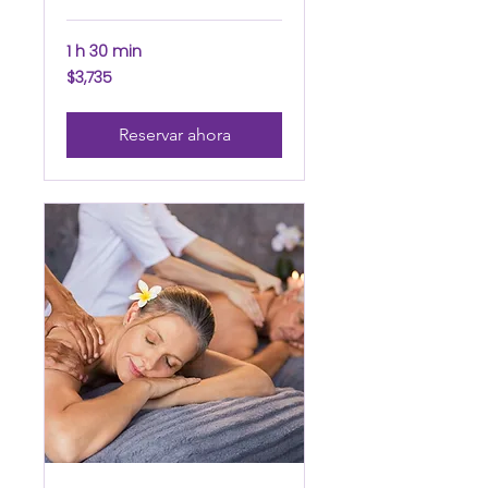
1 h 30 min
3,735
$3,735
pesos
mexicanos
Reservar ahora