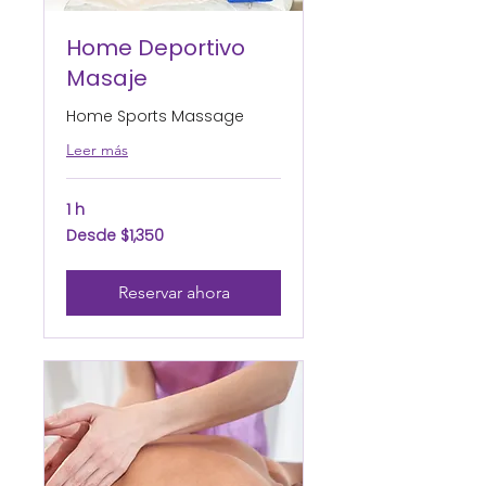
Home Deportivo
Masaje
Home Sports Massage
Leer más
1 h
Desde
Desde $1,350
1,350
pesos
mexicanos
Reservar ahora