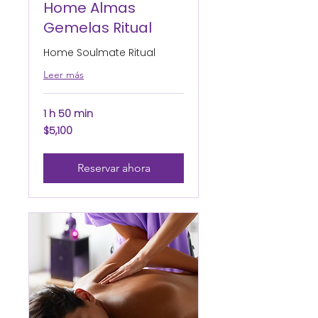
Home Almas
Gemelas Ritual
Home Soulmate Ritual
Leer más
1 h 50 min
5,100
$5,100
pesos
mexicanos
Reservar ahora