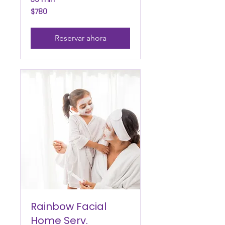
780
$780
pesos
mexicanos
Reservar ahora
Rainbow Facial
Home Serv.