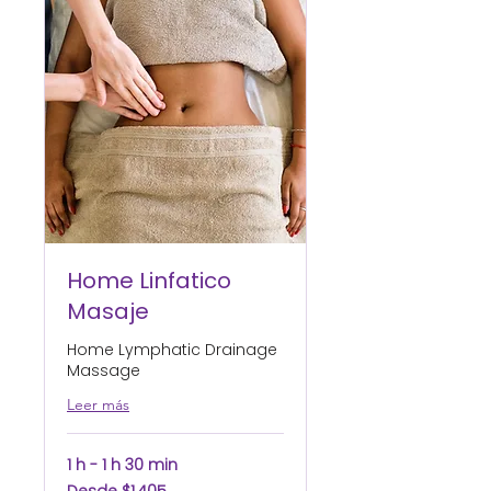
Home Linfatico
Masaje
Home Lymphatic Drainage
Massage
Leer más
1 h - 1 h 30 min
Desde