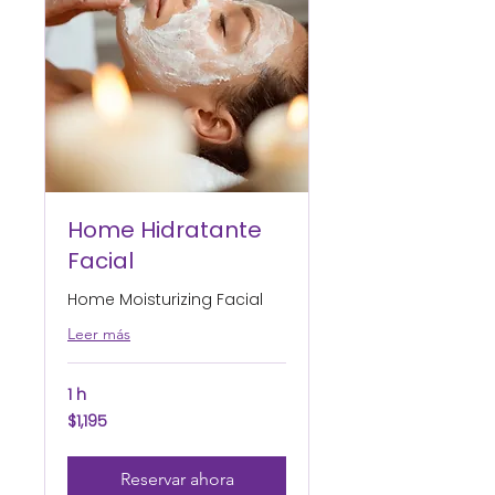
Home Hidratante
Facial
Home Moisturizing Facial
Leer más
1 h
1,195
$1,195
pesos
mexicanos
Reservar ahora