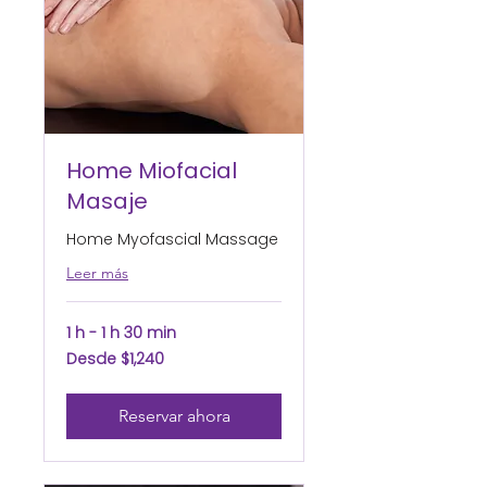
Home Miofacial
Masaje
Home Myofascial Massage
Leer más
1 h - 1 h 30 min
Desde
Desde $1,240
1,240
pesos
mexicanos
Reservar ahora