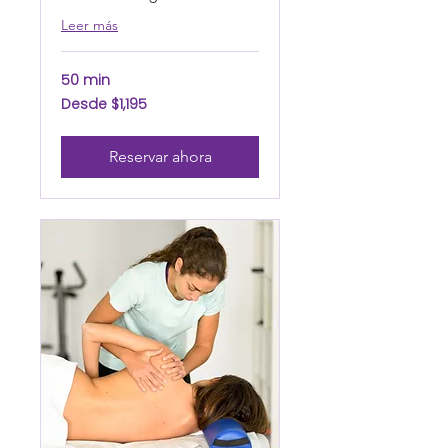
Leer más
50 min
Desde
Desde $1,195
1,195
pesos
mexicanos
Reservar ahora