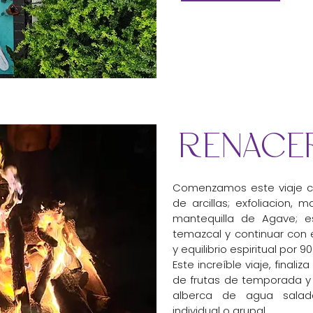
renace
Comenzamos este viaje co
de arcillas; exfoliacion, m
mantequilla de Agave; es
temazcal y continuar con el
y equilibrio espiritual por 
Este increíble viaje, final
de frutas de temporada y 
alberca de agua salad
individual o grupal.