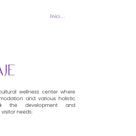
Iniciar sesión
More
JE
ultural wellness center where
dation and various holistic
eek the development and
visitor needs.