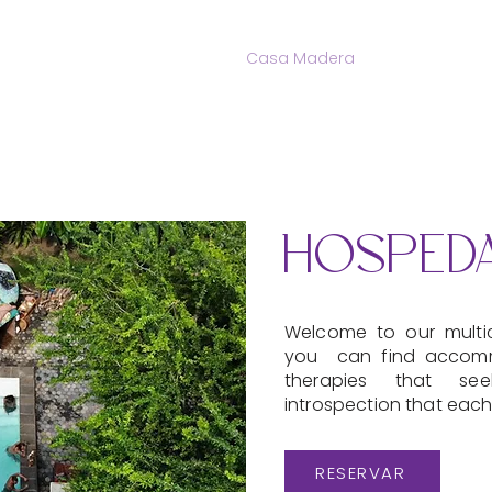
Nosotros
Servicios
Casa Madera
Contacto
HOSPEDA
Welcome to our multic
you can find accommo
therapies that s
introspection that each 
RESERVAR