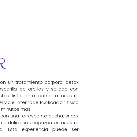
r
n un tratamiento corporal detox
ascarilla de arcillas y sellado con
tas listo para entrar a nuestro
 viaje internode Purificación fisica
90 minutos mas.
iza con una refrescante ducha, snack
un delicioso chapuzon en nuestra
a. Esta experiencia puede ser