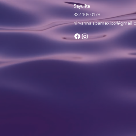
Sayulita
322 109 0179
nirvanna.spamexico@gmail.