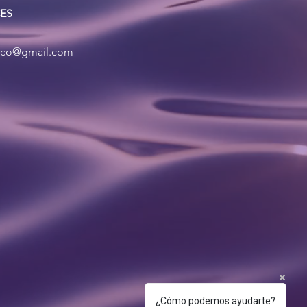
CES
xico@gmail.com
¿Cómo podemos ayudarte?