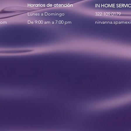
Horarios de atención
IN HOME SERVI
Lunes a Domingo
322 109 0179
com
De 9:00 am a 7:00 pm
nirvanna.spame