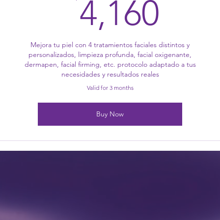
4,1
4,160
Mejora tu piel con 4 tratamientos faciales distintos y
personalizados, limpieza profunda, facial oxigenante,
dermapen, facial firming, etc. protocolo adaptado a tus
necesidades y resultados reales
Valid for 3 months
Buy Now