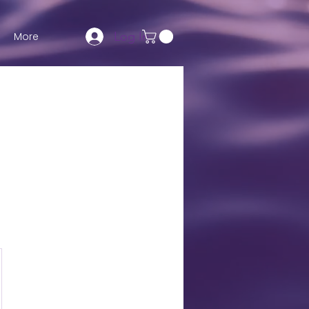
Log In
More