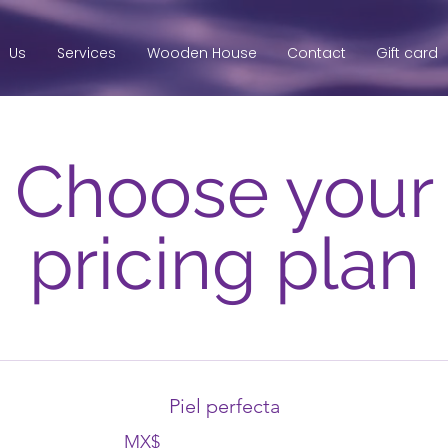
Us
Services
Wooden House
Contact
Gift card
Choose your
pricing plan
Piel perfecta
MX$